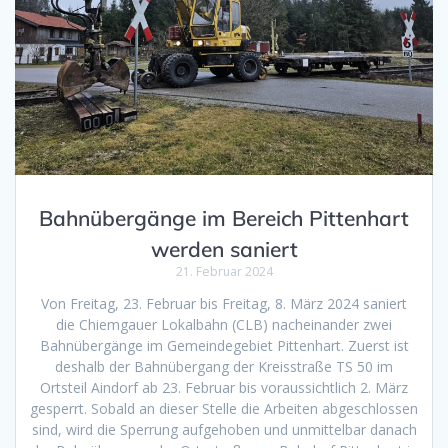
Bahnübergänge im Bereich Pittenhart
werden saniert
21. Februar 2024
Von Freitag, 23. Februar bis Freitag, 8. März 2024 saniert
die Chiemgauer Lokalbahn (CLB) nacheinander zwei
Bahnübergänge im Gemeindegebiet Pittenhart. Zuerst ist
deshalb der Bahnübergang der Kreisstraße TS 50 im
Ortsteil Aindorf ab 23. Februar bis voraussichtlich 2. März
gesperrt. Sobald an dieser Stelle die Arbeiten abgeschlossen
sind, wird die Sperrung aufgehoben und unmittelbar danach