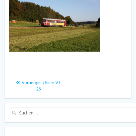
Beitragsnavigation
Vorheriger
Vorherige:
Unser VT
Beitrag:
26