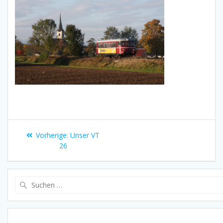
Beitragsnavigation
Vorheriger
Vorherige:
Unser VT
Beitrag:
26