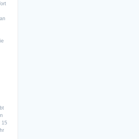
ort
 an
ie
m
bt
In
, 15
hr