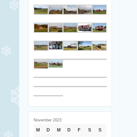
November 2023
M
D
M
D
F
S
S