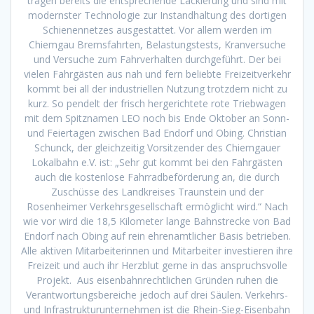
tragen bereits die entsprechende Lackierung und sind mit
modernster Technologie zur Instandhaltung des dortigen
Schienennetzes ausgestattet. Vor allem werden im
Chiemgau Bremsfahrten, Belastungstests, Kranversuche
und Versuche zum Fahrverhalten durchgeführt. Der bei
vielen Fahrgästen aus nah und fern beliebte Freizeitverkehr
kommt bei all der industriellen Nutzung trotzdem nicht zu
kurz. So pendelt der frisch hergerichtete rote Triebwagen
mit dem Spitznamen LEO noch bis Ende Oktober an Sonn-
und Feiertagen zwischen Bad Endorf und Obing. Christian
Schunck, der gleichzeitig Vorsitzender des Chiemgauer
Lokalbahn e.V. ist: „Sehr gut kommt bei den Fahrgästen
auch die kostenlose Fahrradbeförderung an, die durch
Zuschüsse des Landkreises Traunstein und der
Rosenheimer Verkehrsgesellschaft ermöglicht wird.“ Nach
wie vor wird die 18,5 Kilometer lange Bahnstrecke von Bad
Endorf nach Obing auf rein ehrenamtlicher Basis betrieben.
Alle aktiven Mitarbeiterinnen und Mitarbeiter investieren ihre
Freizeit und auch ihr Herzblut gerne in das anspruchsvolle
Projekt. Aus eisenbahnrechtlichen Gründen ruhen die
Verantwortungsbereiche jedoch auf drei Säulen. Verkehrs-
und Infrastrukturunternehmen ist die Rhein-Sieg-Eisenbahn