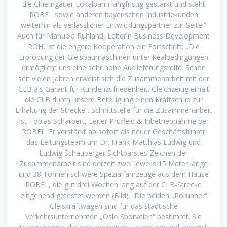
die Chiemgauer Lokalbahn langfristig gestärkt und steht
ROBEL sowie anderen bayerischen Industriekunden
weiterhin als verlässlicher Entwicklungspartner zur Seite.“
Auch für Manuela Ruhland, Leiterin Business Development
ROH, ist die engere Kooperation ein Fortschritt: „Die
Erprobung der Gleisbaumaschinen unter Realbedingungen
ermöglicht uns eine sehr hohe Auslieferungsreife. Schon
seit vielen Jahren erweist sich die Zusammenarbeit mit der
CLB als Garant für Kundenzufriedenheit. Gleichzeitig erhält
die CLB durch unsere Beteiligung einen Kraftschub zur
Erhaltung der Strecke“. Schnittstelle für die Zusammenarbeit
ist Tobias Scharbert, Leiter Prüffeld & Inbetriebnahme bei
ROBEL. Er verstärkt ab sofort als neuer Geschäftsführer
das Leitungsteam um Dr. Frank-Matthias Ludwig und
Ludwig Schauberger Sichtbarstes Zeichen der
Zusammenarbeit sind derzeit zwei jeweils 15 Meter lange
und 38 Tonnen schwere Spezialfahrzeuge aus dem Hause
ROBEL, die gut drei Wochen lang auf der CLB-Strecke
eingehend getestet werden (Bild). Die beiden „Rorunner“
Gleiskraftwagen sind für das städtische
Verkehrsunternehmen „Oslo Sporveien“ bestimmt. Sie